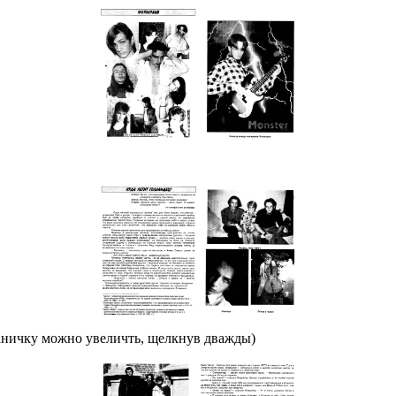
аничку можно увеличть, щелкнув дважды)