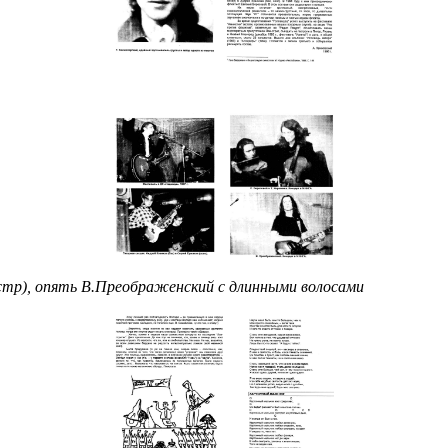
стр), опять В.Преображенский с длинными волосами