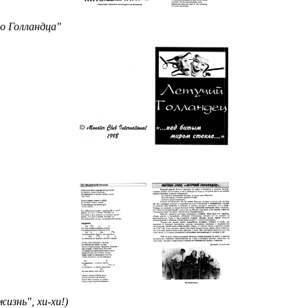
о Голландца"
изнь", хи-хи!)