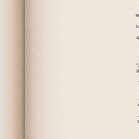
м
г
к
"
б