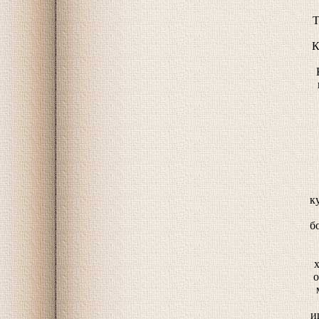
Т
К
к
б
о
и