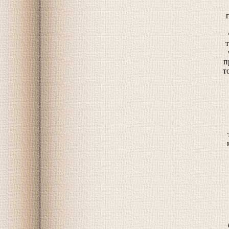
т
п
т