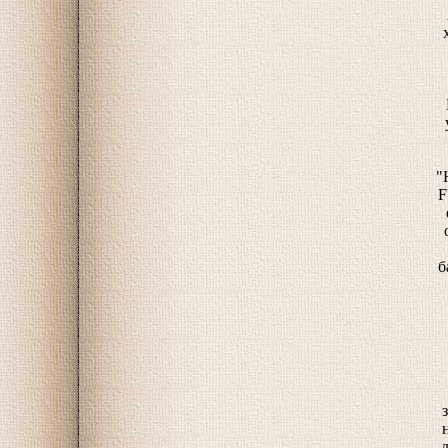
"
F
б