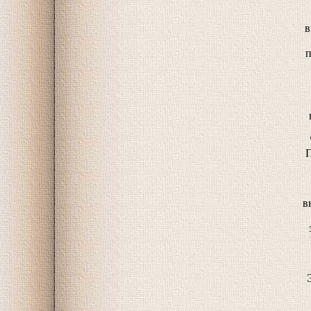
в
п
П
в