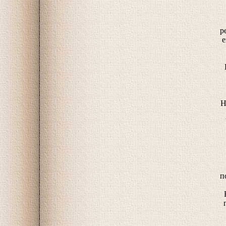
р
е
Н
п