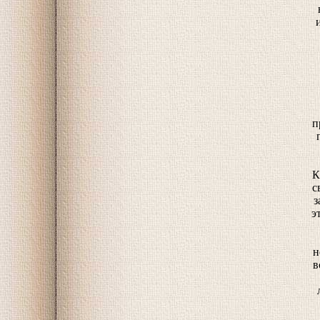
п
К
с
з
э
н
в