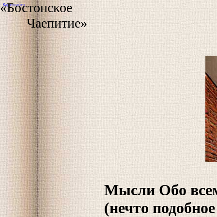
«Бостонское
Карта сайта
Чаепитие»
Мысли Обо всем 
(нечто подобно