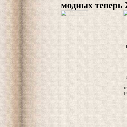
модных теперь
п
р